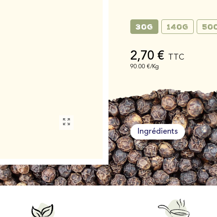
30g
140g
50
2,70 €
TTC
90.00 €/Kg
Ingrédients