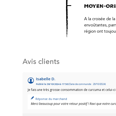
MOYEN-ORI
A la croisée de la
envoûtantes, parm
région ont toujour
Avis clients
Isabelle D.
Publié le 30/10/2024 à 17:50
(Date de commande : 20/10/2024)
Je fais une très grosse consommation de curcuma et celui-ci 
VOIR L'ATTESTATION
Réponse du marchand
Merci beaucoup pour votre retour positif ! Ravi que notre cur