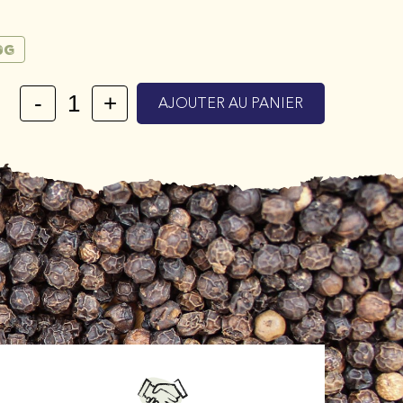
0g
-
+
AJOUTER AU PANIER