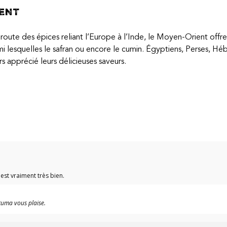
ENT
 route des épices reliant l’Europe à l’Inde, le Moyen-Orient offre 
i lesquelles le safran ou encore le cumin. Égyptiens, Perses, H
s apprécié leurs délicieuses saveurs.
10
est vraiment très bien.
0
0
0
0
1★
2★
3★
4★
5★
cuma vous plaise.