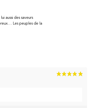
lui aussi des saveurs
ébreux… Les peuples de la
10
/10
Basé sur 10 avis