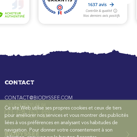
CONTACT
CONTACT@BIODYSSEE.COM
+33 (0)9 70 70 44 84
Ce site Web utilise ses propres cookies et ceux de tiers
pour améliorer nos services et vous montrer des publicités
liées à vos préférences en analysant vos habitudes de
navigation. Pour donner votre consentement à son
BIODYSSEE