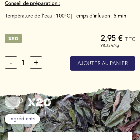
Conseil de préparation :
Température de l'eau :
100°C
| Temps d'infusion :
5 min
2,95 €
x20
TTC
98.33 €/Kg
-
+
AJOUTER AU PANIER
x20
Ingrédients