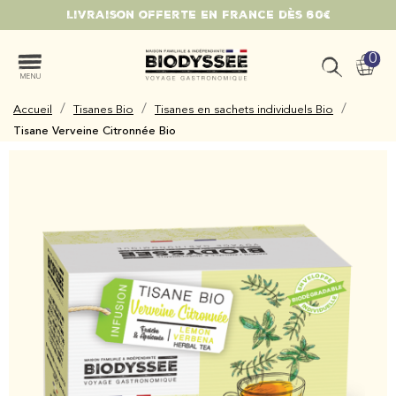
Livraison offerte en France dès 60€
0
MENU
/
/
/
Accueil
Tisanes Bio
Tisanes en sachets individuels Bio
Tisane Verveine Citronnée Bio